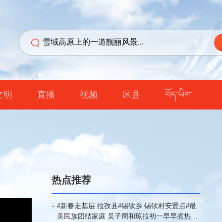
文明
直播
视频
区县
བོད་ཡིག་
热点推荐
#新春走基层 拉孜县#锡钦乡 锡钦村安置点#最
美民族团结家庭 吴子周和琼拉初一早早煮热气