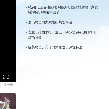
腾腾的羌锅#网络中国节
#新春走基层 拉孜县#拉孜镇 拉孜村旦增一家的
#古突夜 #网络中国节
尼玛次仁向大家发出热忱特邀！
官宣，扎西平措、逵三、阿尔法要参加日喀则
这场晚会
晋美次仁、高玲向大家发出热忱特邀！
换一批