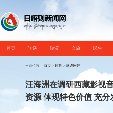
首页
访谈
经济
文旅
民生
当前位置：
首页
>
时政
>
珠峰网评
汪海洲在调研西藏影视音
资源 体现特色价值 充