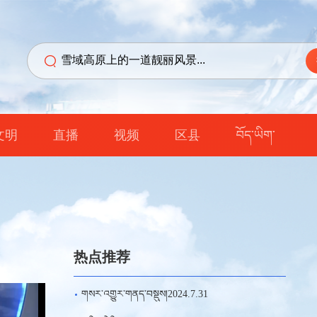
文明
直播
视频
区县
བོད་ཡིག་
热点推荐
གསར་འགྱུར་གནད་བསྡུས།2024.7.31