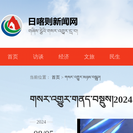
首页
访谈
经济
文旅
民生
当前位置：
首页
>
གསར་འགྱུར་མཉམ་བསྒྲཌ།
གསར་འགྱུར་གནད་བསྡུས།2024
2024