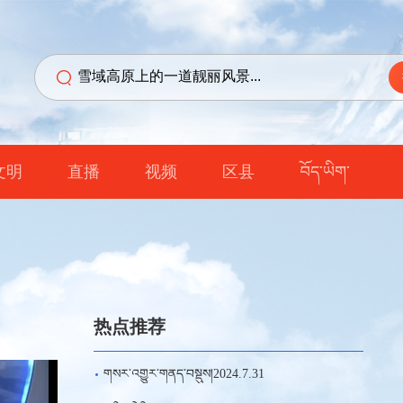
文明
直播
视频
区县
བོད་ཡིག་
热点推荐
གསར་འགྱུར་གནད་བསྡུས།2024.7.31