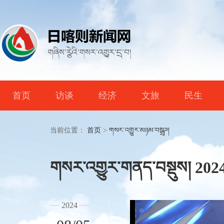
首页
访谈
经济
文旅
民生
当前位置：
首页
>
གསར་འགྱུར་མཉམ་བསྒྲཌ།
གསར་འགྱུར་གནད་བསྡུས། 2024
2024