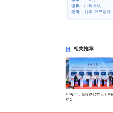
编辑
：白玛卓嘎
记者
：刘枫 强巴欧珠
相关推荐
6个项目，总投资4.7亿元！与
有关……