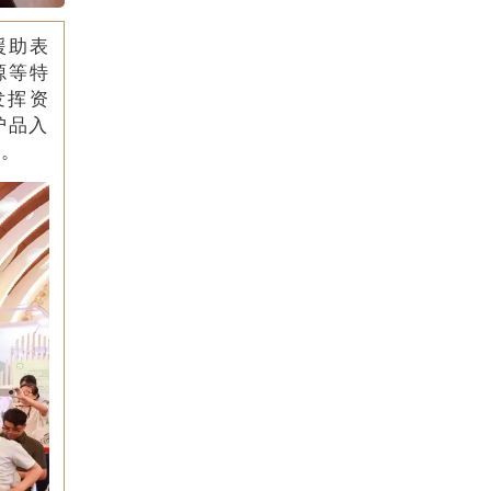
援助表
源等特
发挥资
沪品入
力。