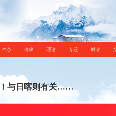
生态
健康
理论
专题
时政
元！与日喀则有关……