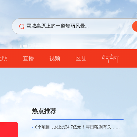
文明
直播
视频
区县
བོད་ཡིག་
热点推荐
6个项目，总投资4.7亿元！与日喀则有关……