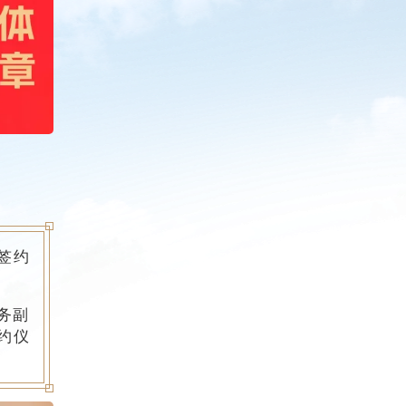
签约
务副
约仪