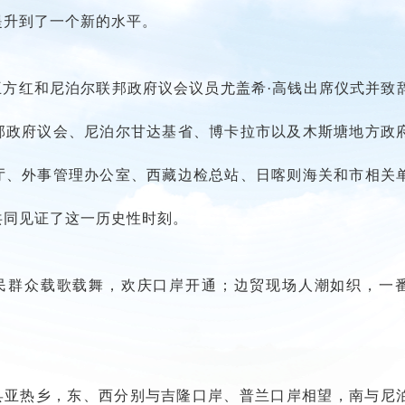
提升到了一个新的水平。
王方红和尼泊尔联邦政府议会议员尤盖希·高钱出席仪式并致
邦政府议会、尼泊尔甘达基省、博卡拉市以及木斯塘地方政
厅、外事管理办公室、西藏边检总站、日喀则海关和市相关
共同见证了这一历史性时刻。
民群众载歌载舞，欢庆口岸开通；边贸现场人潮如织，一
县亚热乡，东、西分别与吉隆口岸、普兰口岸相望，南与尼