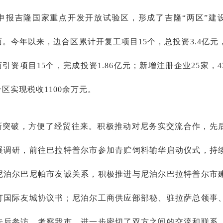
申报吉隆国家重点开发开放试验区，形成了吉隆“两区”建
。今年以来，边合区累计开复工项目15个，总投资3.4亿元
商引资项目15个，完成投资1.86亿元；新增注册企业25家，
区实现税收1100余万元。
新突破，方便了经贸往来。积极推动对尼务实交流合作，先
展调研，前往巴拉特普尔市参加青贮饲料输华启动仪式，持
尼泊尔巴尼帕市友诚关系，积极推进与尼泊尔巴拉特普尔市
订国际友城协议书；尼泊尔工商供应部部秘、驻拉萨总领事
先后参访、考察我市，进一步密切了双方之间的交流和联系