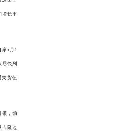
和增长率
岸5月1
取尽快列
通关货值
引领，编
以吉隆边