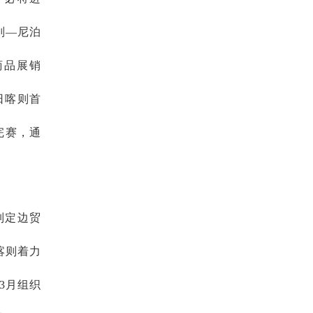
则—尼泊
商品展销
日喀则首
完赛，通
制定边贸
喀则着力
3月组织