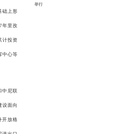
举行
基础上形
7年里孜
累计投资
挥中心等
和中尼联
建设面向
外开放格
贸进出口