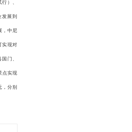
试行）、
业发展到
展，中尼
可实现对
县国门、
景点实现
元，分别