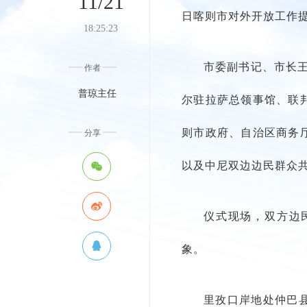
11/21
日喀则市对外开放工作
18:25:23
市委副书记、市长
作者
普琼主任
尔驻拉萨总领事馆、联
则市政府、自治区商务
分享
以及中尼双边边民群众
仪式现场，双方边
象。
里孜口岸地处仲巴