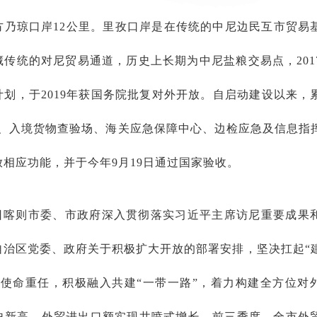
方乃琼口岸12公里。里孜口岸是在传统的中尼边民互市贸易
传统的对尼贸易通道，历史上长期为中尼盐粮交易点，201
划，于2019年获国务院批复对外开放。自启动建设以来，
楼、入境货物查验场、海关应急保障中心、边检应急及信息指
放相应功能，并于今年9月19日通过国家验收。
日喀则市委、市政府深入贯彻落实习近平主席访尼重要成果
自治区党委、政府关于积极扩大开放的部署安排，坚决扛起“
的使命重任，积极融入共建“一带一路”，着力构建全方位对
史新高，外贸进出口额实现井喷式增长。前三季度，全市外