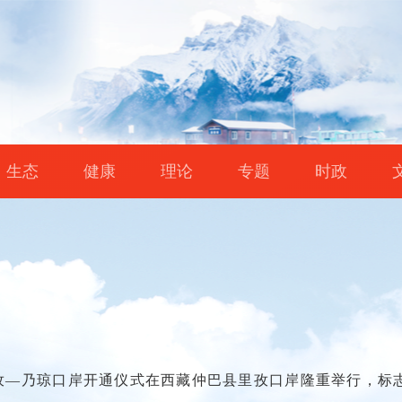
生态
健康
理论
专题
时政
里孜—乃琼口岸开通仪式在西藏仲巴县里孜口岸隆重举行，标