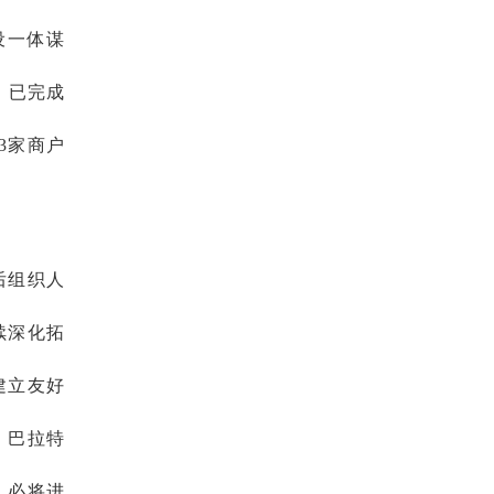
设一体谋
，已完成
43家商户
后组织人
续深化拓
建立友好
、巴拉特
，必将进