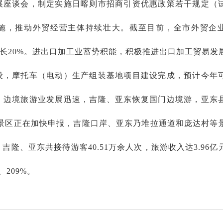
展座谈会，制定实施日喀则市招商引资优惠政策若干规定（
措施，推动外贸经营主体持续壮大。截至目前，全市外贸企
年底增长20%。进出口加工业蓄势积能，积极推进出口加工贸易发
设，摩托车（电动）生产组装基地项目建设完成，预计今年
。边境旅游业发展迅速，吉隆、亚东恢复国门边境游，亚东
级景区正在加快申报，吉隆口岸、亚东乃堆拉通道和庞达村等
吉隆、亚东共接待游客40.51万余人次，旅游收入达3.96亿
、209%。