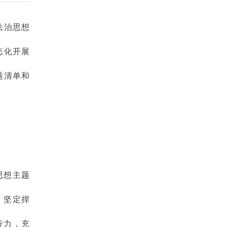
法治思想
态化开展
题清单和
思想主题
，坚定捍
行力，充