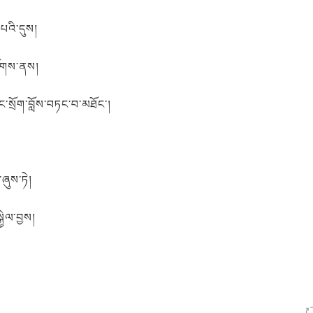
པའི་དུས།
ངོགས་ནས།
ང་སྲོག་བློས་བཏང་བ་མཐོང་།
་ཞུས་ཏེ།
ྱེལ་བྱས།