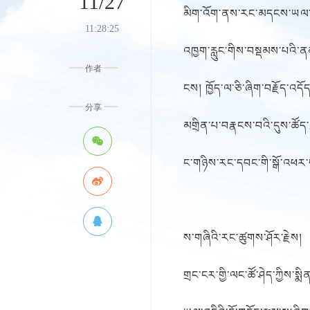
11/27
མིག་འོག་ནས་རང་མདངས་ཡལ་
11:28:25
འཁྱག་རླུང་གིས་བསྡམས་པའི་ན
作者
ངས། ཁྱོད་ལ་ཅི་ཞིག་བརྗོད་འདོད
分享
མགྲིན་པ་བརྣངས་བའི་དུས་ཚོད་ཀ
ང་གཉིས་རང་དབང་གི་སྒོ་འཕར
ས་གཞིའི་རང་ཚུགས་ཤོར་རྗེས།
གྲང་ངར་གྱི་ལང་ཚོ་ཤེད་ཀྱིས་སྨ