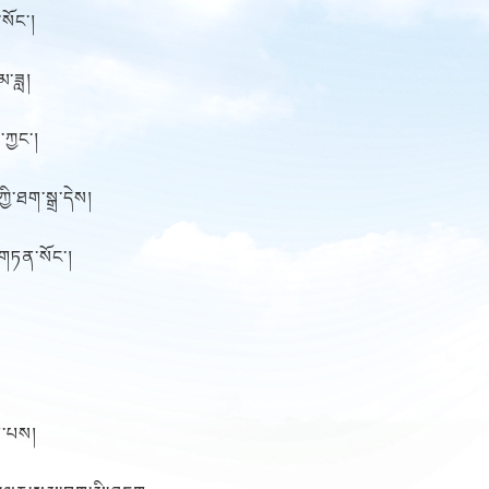
སོང་།
མ་ཟླ།
་ཀྱང་།
ྱི་ཐག་སྒྲ་དེས།
་གཏན་སོང་།
ིན་པས།