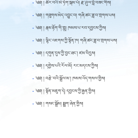
༄༅། ། ཚོར་བའི་མེ་ཏོག་སྐམ་པོ། རྫ་ཤུལ་བློ་བཟང་གིས།
༄༅། ། གཟུགས་མེད་འབྱུང་བ། གཞི་ཚང་ཟླ་བ་གྲགས་པས།
༄༅། ། རྣམ་རྟོག་གི་གླུ། ཁམས་པ་རབ་དབྱངས་ཀྱིས།
༄༅། ། ལྷིང་འཇགས་ཀྱི་སྟོན་ཁ། གཞི་ཚང་ཟླ་བ་གྲགས་པས།
༄༅། ། དགུན་དུས་ཀྱི་བྱང་ཐང་། ཛམ་བིརྱས།
༄༅། ། དགྱེས་པའི་རོལ་མོ། རང་མདངས་ཀྱིས།
༄༅། ། བརྩེ་བའི་སྒྲོལ་མ་། ཁམས་འོད་གསལ་གྱིས།
༄༅། ། སྟོན་མཇུག་དེ། དབྱངས་ཀྱི་རྒྱན་གྱིས།
༄༅། ། གསང་སྒྲོམ། སྨྱུག་ཞེན་གྱིས།