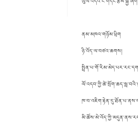
ཡུལ་འདིའི་ངོ་གདོང་རྩམ་སྐྱ་ཞི
ནམ་མཁའ་གཉོམ་ཕྲིག
ཉི་འོད་ལ་བཙའ་ཆགས།
སྤྲིན་པ་གོ་རིམ་མེད་པར་རང་ད
ལོ་འདབ་ཀྱི་ཚེ་སྲོག་ཆད་སླ་བའ
ཁ་བ་འཇིག་རྟེན་དུ་ཐོན་པ་ནས་
མི་ཚོས་མེ་འོད་ཀྱི་མདུན་ནས་ར