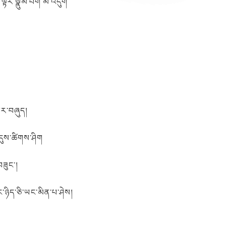
ག་ལྟར་སྣུམ་བག་མི་འདུག
གར་བཞུད།
ི་དུས་ཚིགས་ཤིག
བཟུང་།
ང་ཉིད་ཅི་ཡང་མིན་པ་ཤེས།