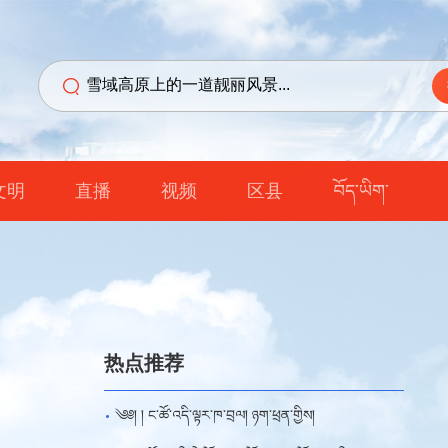
文明
直播
视频
区县
བོད་ཡིག་
热点推荐
༄༅། ། ང་ཚོ་འདི་ལྟར་ཁ་བྲལ། ཉག་ཕྲན་གྱིས།