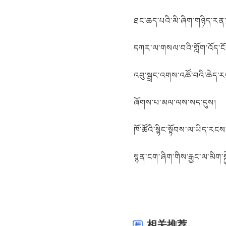
ཐང་ཆད་པའི་མི་ཞིག་གཉིད་རན་
དཀར་ལ་གསལ་བའི་གློག་འོད་
འབུ་སྦྲང་འགས་འཚོ་བའི་ཆེད་ར
ཞོགས་པ་མལ་ལས་སད་དུས།
ཁོ་ཚོའི་སྙིང་སྟོབས་ལ་ཡིད་རངས
སྙན་ངག་ཞིག་གིས་རྒྱང་ལ་མིག་སྐ
相关推荐