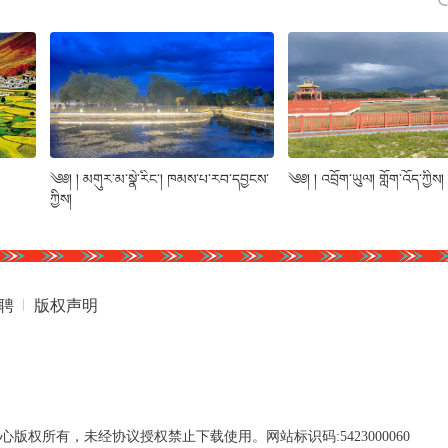
༄༅། ། མགུར་མ་སྣེ་རིང་། ཁམས་པ་རབ་དབྱངས་
༄༅། ། འབྲོག་ཡུལ། གློག་འོད་ཀྱིས།
ཀྱིས།
聘
版权声明
权所有，未经协议授权禁止下载使用。网站标识码:5423000060