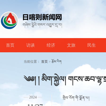
首页
访谈
经济
文旅
民生
当前位置：
首页
>
རྩོམ་རིག
༄༅། ། མིག་སྐྱེལ། གངས་ཆབ་ལྷ་ས
2024
གྲིབ་འོག་གི་ལྗོན་པ།