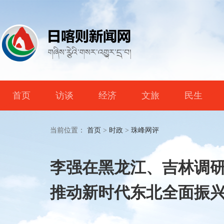
首页
访谈
经济
文旅
民生
当前位置：
首页
>
时政
>
珠峰网评
李强在黑龙江、吉林调
推动新时代东北全面振