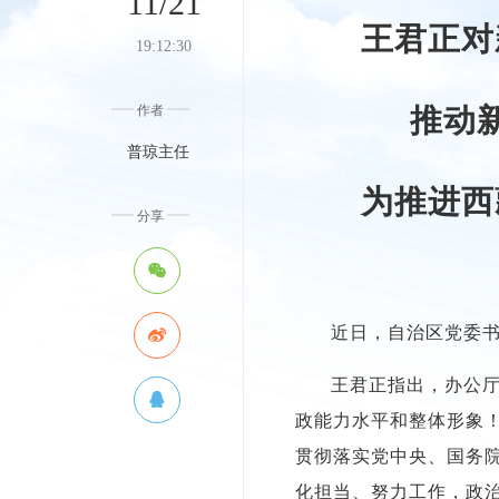
11/21
王君正对
19:12:30
作者
推动
普琼主任
为推进西
分享
近日，自治区党委
王君正指出，办公
政能力水平和整体形象
贯彻落实党中央、国务
化担当、努力工作，政